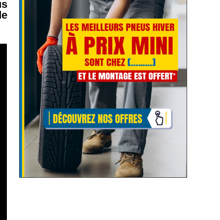
us
de