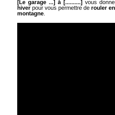
[Le garage ...] à [..........]
vous donne 
hiver
pour vous permettre de
rouler en
montagne
.